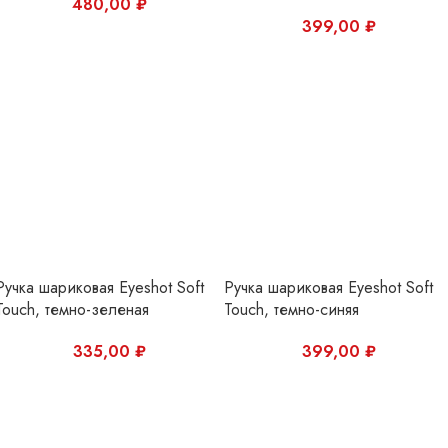
Ручка шариковая Eyeshot Soft
Ручка шариковая Eyeshot Soft
Touch, темно-зеленая
Touch, темно-синяя
335,00
₽
399,00
₽
Ручка шариковая Eyeshot Soft
Ручка шариковая Broad Ring,
Touch, черная
глянцевая, темно-синяя