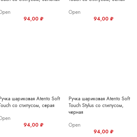
Ручка шариковая Atento Soft
Ручка шариковая Atento Soft
Touch со стилусом, серая
Touch Stylus со стилусом,
черная
Open
94,00
₽
Open
94,00
₽
1
2
3
→
Мы на связи 24/7!