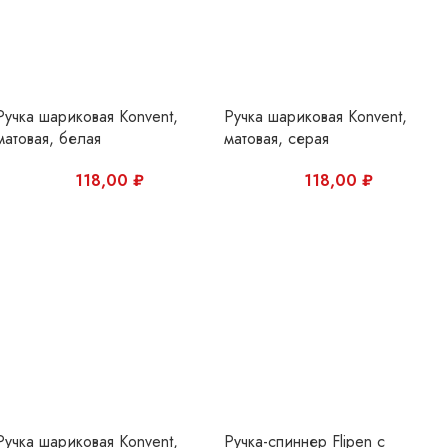
Ручка шариковая Konvent,
Ручка-спиннер Flipen с
матовая, черная
фонариком, черная
98,00
₽
348,00
₽