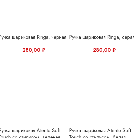
Ручка шариковая Atento Soft
Ручка шариковая Atento Soft
Touch со стилусом, зеленая
Touch со стилусом, белая
Open
Open
94,00
₽
94,00
₽