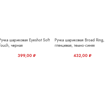
399,00
₽
432,00
₽
Ручка шариковая Broad Ring,
Ручка шариковая Broad Ring
глянцевая, черная
Soft Touch, темно-синяя
540,00
₽
499,00
₽