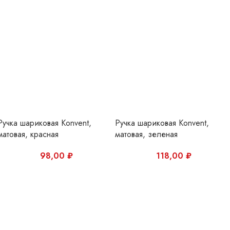
Ручка шариковая Konvent,
Ручка шариковая Konvent,
матовая, красная
матовая, зеленая
98,00
₽
118,00
₽
Ручка шариковая Konvent,
Ручка шариковая Konvent,
матовая, белая
матовая, серая
118,00
₽
118,00
₽