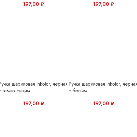
Ручка шариковая Inkolor, черная
Ручка шариковая Inkolor, черна
с темно-синим
с белым
197,00
₽
197,00
₽
Ручка шариковая Inkolor, черная
Роллер Waldo
234,00
₽
496,00
₽