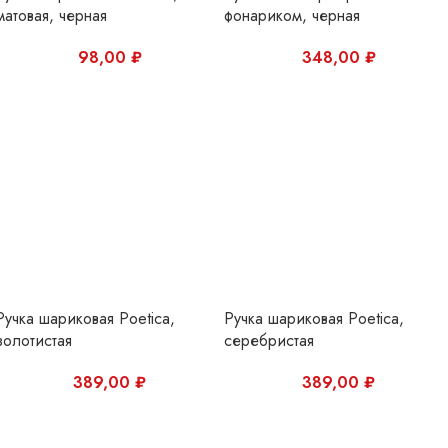
Ручка шариковая Poetica,
Ручка шариковая Poetica,
золотистая
серебристая
389,00
₽
389,00
₽
Ручка шариковая Numeric,
Ручка шариковая Inkolor, черна