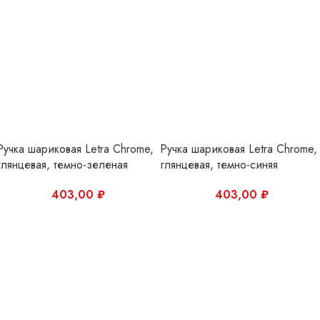
Ручка шариковая Letra Chrome,
Ручка шариковая Letra Chrome,
глянцевая, темно-зеленая
глянцевая, темно-синяя
403,00
₽
403,00
₽
Ручка шариковая Letra Chrome,
Ручка шариковая Letra Chrome,
глянцевая, белая
глянцевая, черная
403,00
₽
403,00
₽