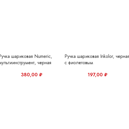
мультиинструмент, черная
с фиолетовым
380,00
₽
197,00
₽
Ручка шариковая Inkolor, черная
Ручка шариковая Inkolor, черна
с серым
с оранжевым
197,00
₽
234,00
₽