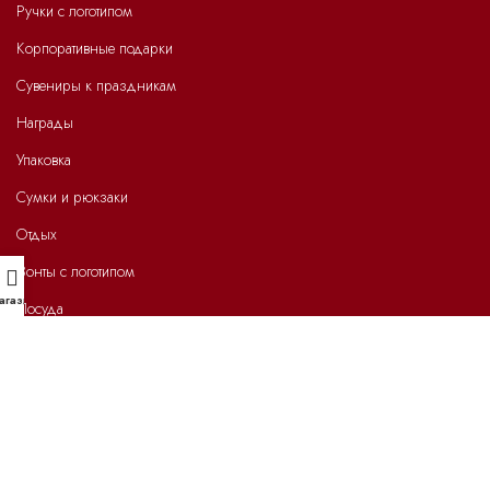
Ручки с логотипом
Корпоративные подарки
Сувениры к праздникам
Награды
Упаковка
Сумки и рюкзаки
Отдых
Зонты с логотипом
агазин
Посуда